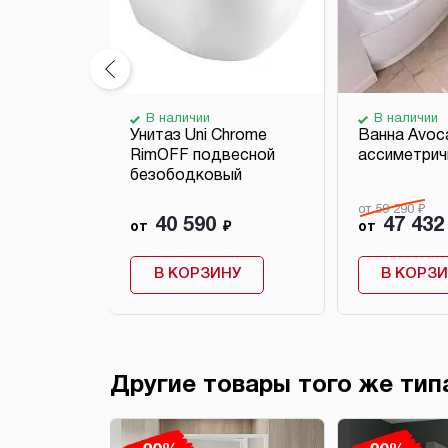
В наличии
В наличии
ное Uni
Унитаз Uni Chrome
Ванна Avoc
е
RimOFF подвесной
ассиметрич
безободковый
от 59 290 ₽
40 590
47 432
₽
от
₽
от
НУ
В КОРЗИНУ
В КОРЗ
Другие товары того же тип