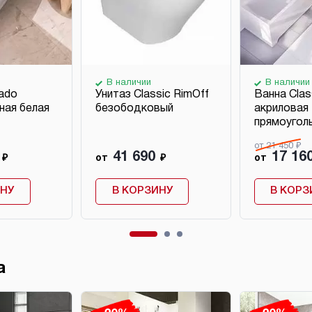
В наличии
В наличии
ado
Унитаз Classic RimOff
Ванна Clas
ная белая
безободковый
акриловая
прямоугол
от 21 450 ₽
41 690
17 16
₽
от
₽
от
ИНУ
В КОРЗИНУ
В КОРЗ
а