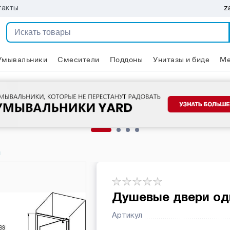
z
такты
Умывальники
Смесители
Поддоны
Унитазы и биде
Ме
и
Душевые двери о
Артикул