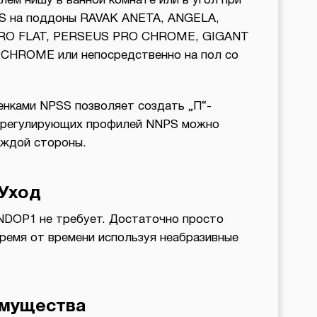
ем нишу в ванной комнате или в угол при
PS на поддоны RAVAK ANETA, ANGELA,
RO FLAT, PERSEUS PRO CHROME, GIGANT
CHROME или непосредственно на пол со
нками NPSS позволяет создать „П“-
ю регулирующих профилей NNPS можно
аждой стороны.
Уход
NDOP1 не требует. Достаточно просто
время от времени используя неабразивные
мущества