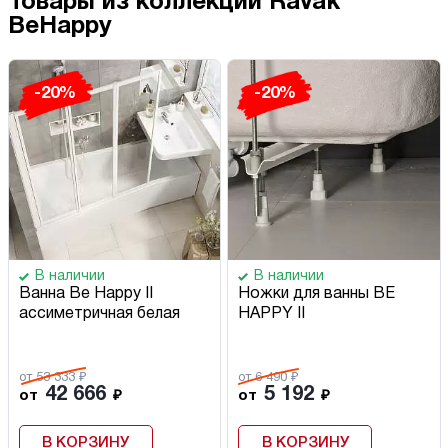
Товары из коллекции Ravak
BeHappy
-20%
-20%
В наличии
В наличии
Ванна Be Happy II
Ножки для ванны BE
ассиметричная белая
HAPPY II
от 53 333 ₽
от 6 490 ₽
42 666
5 192
от
₽
от
₽
В КОРЗИНУ
В КОРЗИНУ