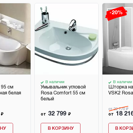
-20%
В наличии
В наличии
 95 см
Умывальник угловой
Шторка на
ная белая
Rosa Comfort 55 см
VSK2 Ros
белый
от 22 770 ₽
32 799
18 21
₽
от
₽
от
ИНУ
В КОРЗИНУ
В КОРЗ