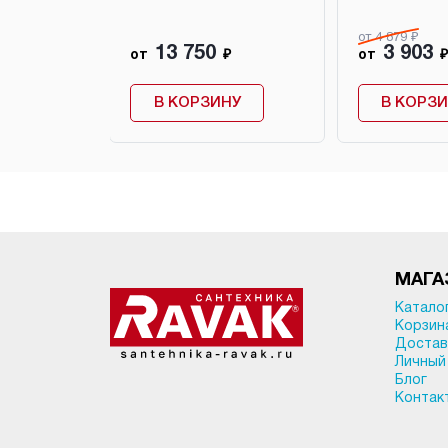
от 4 879 ₽
13 750
3 903
от
₽
от
₽
аличии
В КОРЗИНУ
В КОРЗ
МАГА
Катало
Корзин
Достав
Личный
Блог
Контак