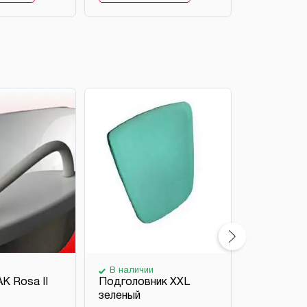
-20%
В наличии
В наличи
K Rosa II
Подголовник XXL
Подголов
зеленый
ванны Evo