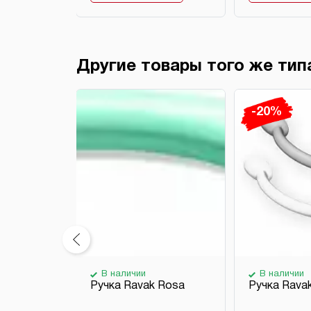
Другие товары того же тип
-20%
де
В наличии
В наличии
 для
Ручка Ravak Rosa
Ручка Ravak
 Be Happy