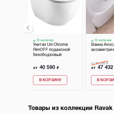
В наличии
В наличии
ное Uni
Унитаз Uni Chrome
Ванна Avoc
е
RimOFF подвесной
ассиметрич
безободковый
от 59 290 ₽
40 590
47 432
₽
от
₽
от
НУ
В КОРЗИНУ
В КОРЗ
Товары из коллекции Ravak