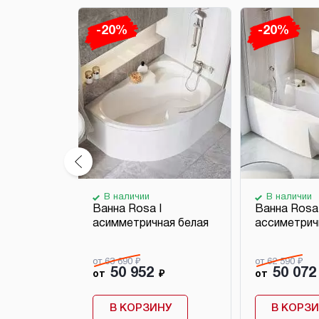
-20%
-20%
В наличии
В наличии
 для
Ванна Rosa I
Ванна Rosa
асимметричная белая
ассиметрич
от 63 690 ₽
от 62 590 ₽
50 952
50 072
₽
от
₽
от
НУ
В КОРЗИНУ
В КОРЗ