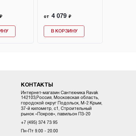
зеленый
от 4 800 ₽
4 079
3 840
₽
от
₽
от
ИНУ
В КОРЗИНУ
В КОР
КОНТАКТЫ
Интернет-магазин Сантехника Ravak
142103
,
Россия, Московская область,
городской округ Подольск
,
М-2 Крым,
37-й километр, с1
, Строительный
рынок «Покров», павильон П3-20
+7 (495) 374 73 95
Пн-Пт 9.00 - 20.00