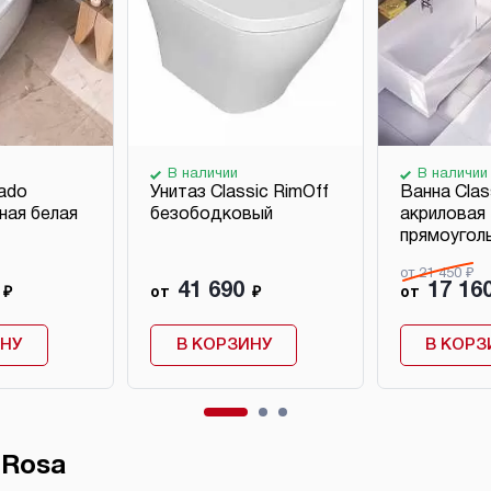
В наличии
В наличии
ado
Унитаз Classic RimOff
Ванна Clas
ная белая
безободковый
акриловая
прямоугол
от 21 450 ₽
41 690
17 16
₽
от
₽
от
ИНУ
В КОРЗИНУ
В КОРЗ
 Rosa