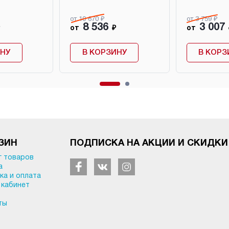
от 10 670 ₽
от 3 759 ₽
8 536
3 007
от
₽
от
ИНУ
В КОРЗИНУ
В КОРЗ
ЗИН
ПОДПИСКА НА АКЦИИ И СКИДКИ
г товаров
а
ка и оплата
 кабинет
ты