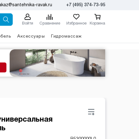
akaz@santehnika-ravak.ru
+7 (495) 374-73-95
Войти
Сравнение
Избранное
Корзина
бель
Аксессуары
Гидромассаж
универсальная
ль
B5300000L0