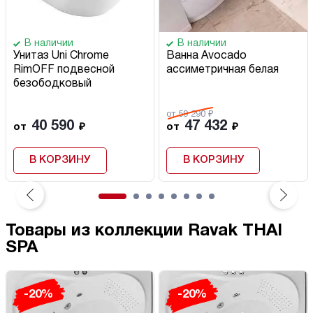
В наличии
В наличии
Унитаз Uni Chrome
Ванна Avocado
RimOFF подвесной
ассиметричная белая
безободковый
от 59 290 ₽
40 590
47 432
от
₽
от
₽
В КОРЗИНУ
В КОРЗИНУ
Товары из коллекции Ravak THAI
SPA
-20%
-20%