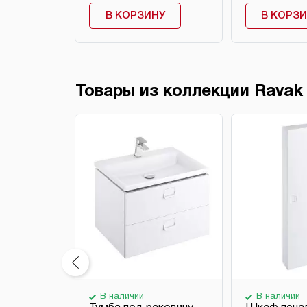
НУ
В КОРЗИНУ
В КОРЗ
Товары из коллекции Ravak
В наличии
В наличии