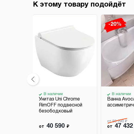
К этому товару подойдёт
-20%
В наличии
В наличии
ное Uni
Унитаз Uni Chrome
Ванна Avoc
е
RimOFF подвесной
ассиметрич
безободковый
от 59 290 ₽
40 590
47 432
₽
от
₽
от