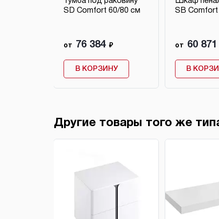
ебели
Тумба под раковину
Шкаф пенал
м
SD Comfort 60/80 см
SB Comfort 
76 384
60 871
от
₽
от
НУ
В КОРЗИНУ
В КОРЗ
Другие товары того же тип