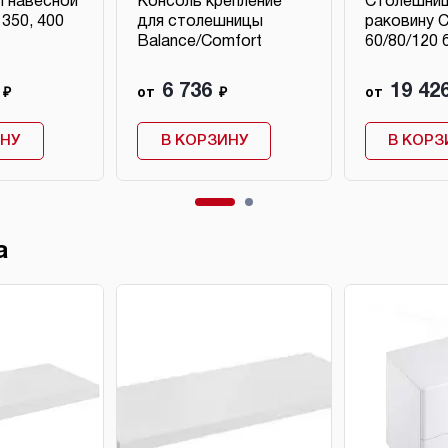
 навесной
Консоль крепление
Столешниц
350, 400
для столешницы
раковину 
Balance/Comfort
60/80/120 
6 736
19 42
₽
от
₽
от
ИНУ
В КОРЗИНУ
В КОРЗ
а