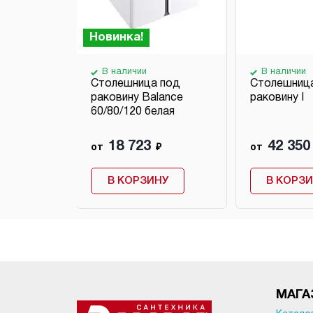
Новинка!
В наличии
В наличии
 под
Столешница под
Столешниц
раковину Balance
раковину I
60/80/120 белая
18 723
42 350
₽
от
₽
от
НУ
В КОРЗИНУ
В КОРЗ
МАГА