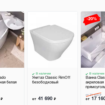
-20%
В наличии
В наличии
ado
Унитаз Classic RimOff
Ванна Clas
ная белая
безободковый
акриловая
прямоугол
от 21 450 ₽
41 690
17 16
₽
от
₽
от