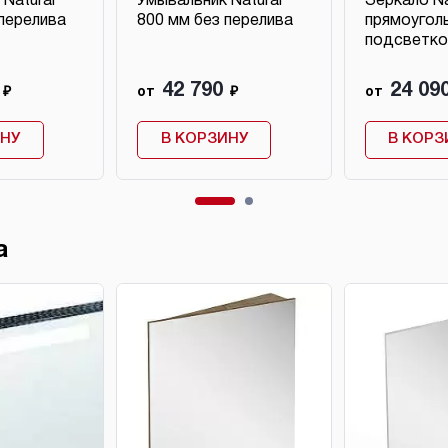
Natural
Умывальник Natural
Зеркало Na
 перелива
800 мм без перелива
прямоугол
подсветко
42 790
24 09
₽
от
₽
от
ИНУ
В КОРЗИНУ
В КОРЗ
а