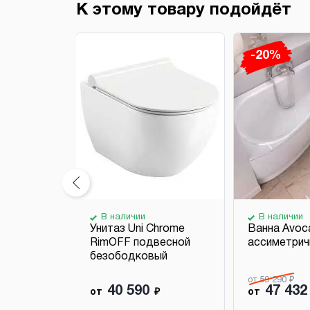
К этому товару подойдёт
-20%
В наличии
В наличии
ное Uni
Унитаз Uni Chrome
Ванна Avoc
е
RimOFF подвесной
ассиметрич
безободковый
от 59 290 ₽
40 590
47 432
₽
от
₽
от