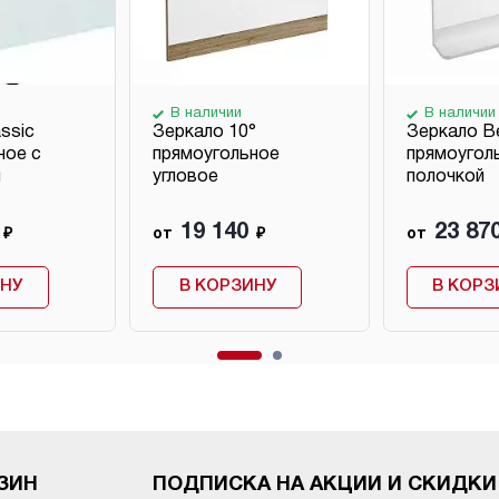
В наличии
В наличии
ssic
Зеркало 10°
Зеркало Be
ное с
прямоугольное
прямоугол
й
угловое
полочкой
19 140
23 87
₽
от
₽
от
ИНУ
В КОРЗИНУ
В КОРЗ
ЗИН
ПОДПИСКА НА АКЦИИ И СКИДКИ