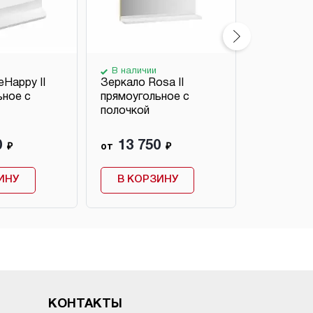
В наличии
В наличи
Happy II
Зеркало Rosa II
Зеркало 1
ьное с
прямоугольное с
прямоугол
полочкой
полочкой
0
13 750
17 71
₽
от
₽
от
ИНУ
В КОРЗИНУ
В КОР
КОНТАКТЫ