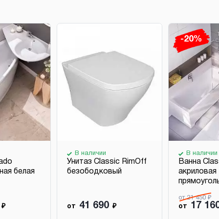
-20%
В наличии
В наличии
ado
Унитаз Classic RimOff
Ванна Clas
ная белая
безободковый
акриловая
прямоугол
от 21 450 ₽
41 690
17 16
₽
от
₽
от