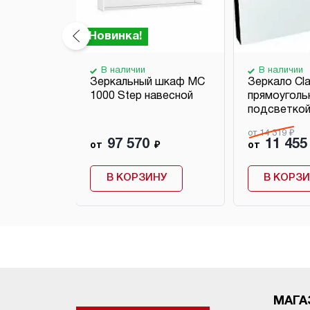
Новинка!
В наличии
В наличии
my
Зеркальный шкаф MC
Зеркало Cla
ое с
1000 Step навесной
прямоуголь
подсветко
от 14 319 ₽
97 570
11 455
₽
от
₽
от
НУ
В КОРЗИНУ
В КОРЗ
МАГА