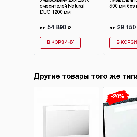
ной SB
Умывальник для двух
Умывальник 
мм
смесителей Natural
500 мм без
DUO 1200 мм
54 890
29 150
₽
от
₽
от
НУ
В КОРЗИНУ
В КОРЗ
Другие товары того же тип
-20%