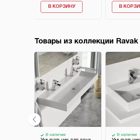
НУ
В КОРЗИНУ
В КОРЗ
Товары из коллекции Ravak 
В наличии
В наличии