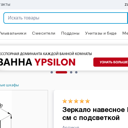
z
такты
Умывальники
Смесители
Поддоны
Унитазы и биде
Ме
ьные шкафы
Зеркало навесное R
см с подсветкой
Артикул