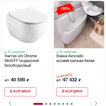
-20%
В наличии
В наличии
Унитаз Uni Chrome
Ванна Avocado
RimOFF подвесной
ассиметричная белая
безободковый
от 59 290 ₽
40 590
47 432
от
₽
от
₽
В КОРЗИНУ
В КОРЗИНУ