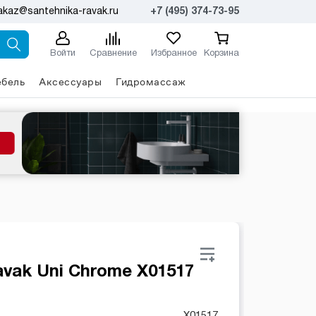
akaz@santehnika-ravak.ru
+7 (495) 374-73-95
Войти
Сравнение
Избранное
Корзина
бель
Аксессуары
Гидромассаж
vak Uni Chrome X01517
X01517