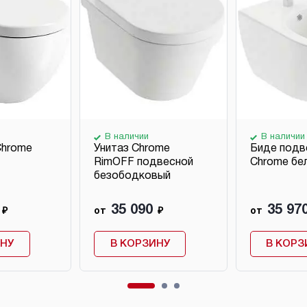
В наличии
В наличии
Chrome
Унитаз Chrome
Биде подв
RimOFF подвесной
Chrome бе
безободковый
35 090
35 97
₽
от
₽
от
ИНУ
В КОРЗИНУ
В КОРЗ