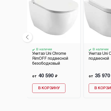
В наличии
В наличии
олок
Унитаз Uni Chrome
Унитаз Uni 
ный CRV2
RimOFF подвесной
подвесной
безободковый
40 590
35 970
₽
от
₽
от
НУ
В КОРЗИНУ
В КОРЗ