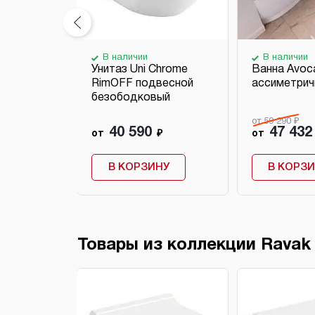
В наличии
В наличии
ное Uni
Унитаз Uni Chrome
Ванна Avoc
е
RimOFF подвесной
ассиметрич
безободковый
от 59 290 ₽
40 590
47 432
₽
от
₽
от
НУ
В КОРЗИНУ
В КОРЗ
Товары из коллекции Ravak