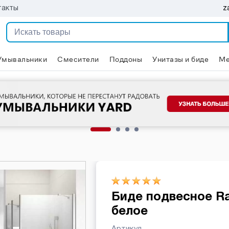
z
такты
Умывальники
Смесители
Поддоны
Унитазы и биде
Ме
Биде подвесное Ra
белое
Артикул