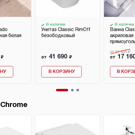
В наличии
В наличии
ado
Унитаз Classic RimOff
Ванна Clas
ная белая
безободковый
акриловая
прямоугол
от 21 450 ₽
41 690
17 16
₽
от
₽
от
ИНУ
В КОРЗИНУ
В КОРЗ
 Chrome