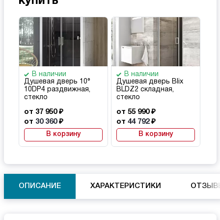
купить
В наличии
В наличии
Душевая дверь 10°
Душевая дверь Blix
10DP4 раздвижная,
BLDZ2 складная,
стекло
стекло
от 37 950 ₽
от 55 990 ₽
от
30 360
₽
от
44 792
₽
В корзину
В корзину
ОПИСАНИЕ
ХАРАКТЕРИСТИКИ
ОТЗЫВ