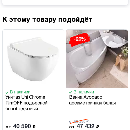
К этому товару подойдёт
-20%
В наличии
В наличии
Унитаз Uni Chrome
Ванна Avocado
RimOFF подвесной
ассиметричная белая
безободковый
от 59 290 ₽
40 590
47 432
от
₽
от
₽