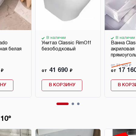
В наличии
В наличии
ado
Унитаз Classic RimOff
Ванна Clas
ная белая
безободковый
акриловая
прямоугол
от 21 450 ₽
41 690
17 16
₽
от
₽
от
ИНУ
В КОРЗИНУ
В КОРЗ
10°