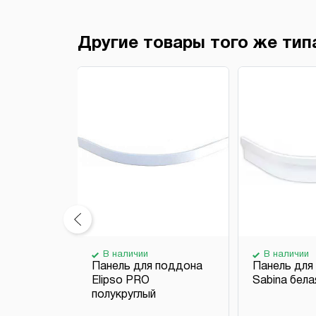
Другие товары того же тип
В наличии
В наличии
поддона
Панель для поддона
Панель для
us SET L
Elipso PRO
Sabina бела
см угловой
полукруглый