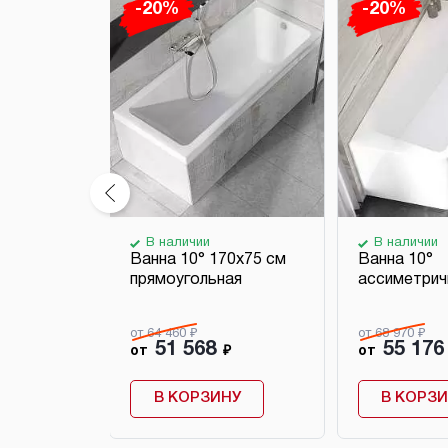
-20%
-20%
В наличии
В наличии
анну
Ванна 10° 170х75 см
Ванна 10°
кло
прямоугольная
ассиметрич
от 64 460 ₽
от 68 970 ₽
51 568
55 176
₽
от
₽
от
НУ
В КОРЗИНУ
В КОРЗ