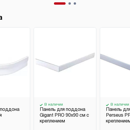
а
В наличии
В наличии
 поддона
Панель для поддона
Панель дл
я
Gigant PRO 90х90 см с
Perseus P
креплением
крепление