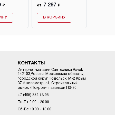
0
7 297
12 32
₽
от
₽
от
ИНУ
В КОРЗИНУ
В КОР
КОНТАКТЫ
Интернет-магазин Сантехника Ravak
142103
,
Россия, Московская область,
городской округ Подольск
,
М-2 Крым,
37-й километр, с1
, Строительный
рынок «Покров», павильон П3-20
+7 (495) 374 73 95
Пн-Пт 9.00 - 20.00
Сб-Вс 10.00 - 18.00