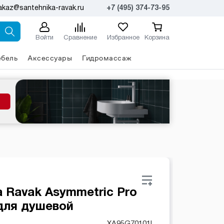
akaz@santehnika-ravak.ru
+7 (495) 374-73-95
Войти
Сравнение
Избранное
Корзина
бель
Аксессуары
Гидромассаж
 Ravak Asymmetric Pro
 для душевой
XA95G70101L