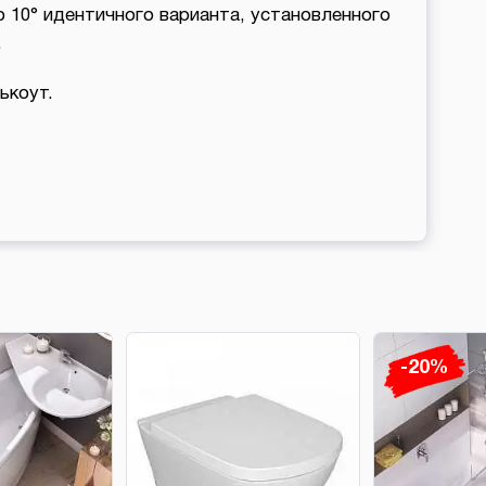
o 10° идентичного варианта, установленного
.
ькоут.
-20%