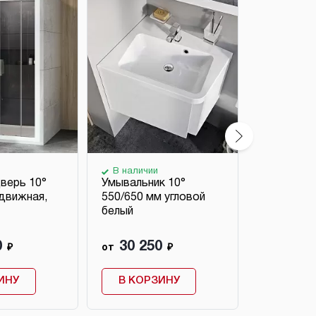
В наличии
В наличи
верь 10°
Умывальник 10°
Тумба угл
движная,
550/650 мм угловой
раковину 
белый
650 мм
0
30 250
31 79
₽
от
₽
от
ИНУ
В КОРЗИНУ
В КОР