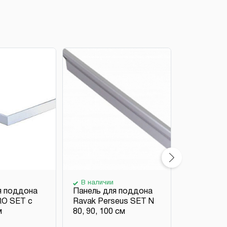
В наличии
В наличи
я поддона
Панель для поддона
Панель д
RO SET с
Ravak Perseus SET N
Ravak Per
м
80, 90, 100 см
80, 90, 10