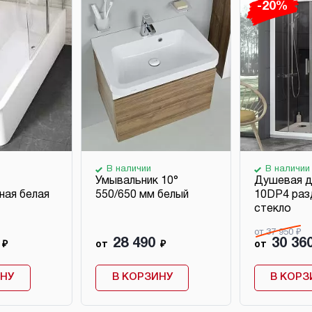
-20%
В наличии
В наличии
Умывальник 10°
Душевая д
ная белая
550/650 мм белый
10DP4 раз
стекло
от 37 950 ₽
28 490
30 36
₽
от
₽
от
ИНУ
В КОРЗИНУ
В КОРЗ