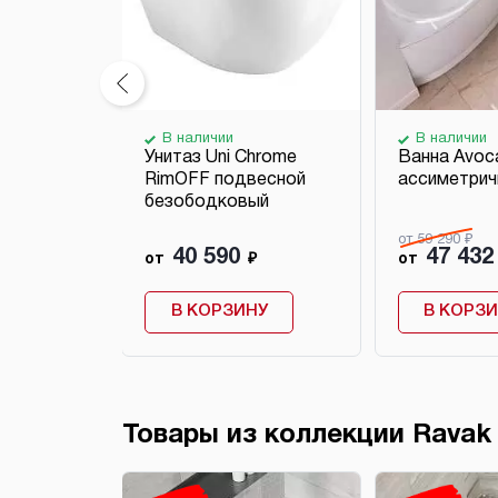
В наличии
В наличии
ное Uni
Унитаз Uni Chrome
Ванна Avoc
е
RimOFF подвесной
ассиметрич
безободковый
от 59 290 ₽
40 590
47 432
₽
от
₽
от
НУ
В КОРЗИНУ
В КОРЗ
Товары из коллекции Ravak 