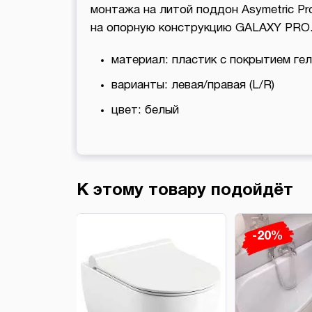
монтажа на литой поддон Asymetric Pr
на опоpную констpукцию GALAXY PRO
материал: пластик с покрытием гел
варианты: левая/правая (L/R)
цвет: белый
К этому товару подойдёт
-20%