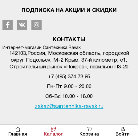
ПОДПИСКА НА АКЦИИ И СКИДКИ
КОНТАКТЫ
Интернет-магазин Сантехника Ravak
142103
,
Россия, Московская область, городской
округ Подольск
,
М-2 Крым, 37-й километр, с1
,
Строительный рынок «Покров», павильон П3-20
+7 (495) 374 73 95
Пн-Пт 9.00 - 20.00
Сб-Вс 10.00 - 18.00
zakaz@santehnika-ravak.ru
© santehnika-ravak.ru, 2017-2020. Копирование материалов сайта без
активной ссылки на источник запрещено.
Главная
Каталог
Корзина
Войти
Сайт разработан: "Веб-дизайн студия
Vector Dev
"