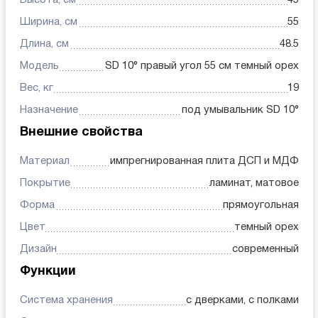
Высота, см
45
Ширина, см
55
Длина, см
48.5
Модель
SD 10° правый угол 55 см темный орех
Вес, кг
19
Назначение
под умывальник SD 10°
Внешние свойства
Материал
импрегнированная плита ДСП и МДФ
Покрытие
ламинат, матовое
Форма
прямоугольная
Цвет
темный орех
Дизайн
современный
Функции
Система хранения
с дверками, с полками