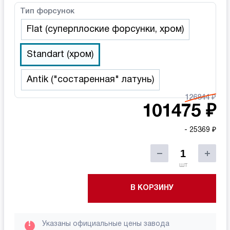
Тип форсунок
Flat (суперплоские форсунки, хром)
Standart (хром)
Аntik ("состаренная" латунь)
126844 ₽
101475 ₽
- 25369 ₽
шт
В КОРЗИНУ
!
Указаны официальные цены завода