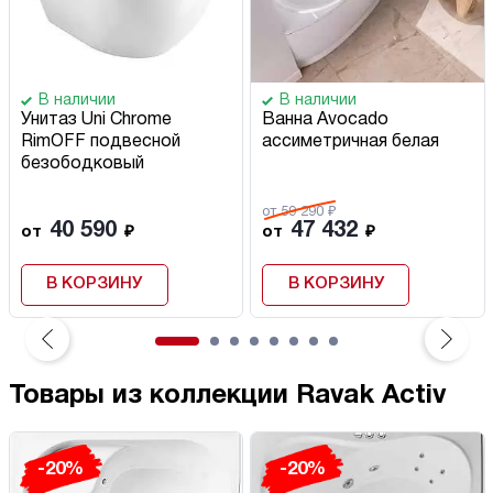
В наличии
В наличии
Унитаз Uni Chrome
Ванна Avocado
RimOFF подвесной
ассиметричная белая
безободковый
от 59 290 ₽
40 590
47 432
от
₽
от
₽
В КОРЗИНУ
В КОРЗИНУ
Товары из коллекции Ravak Activ
-20%
-20%