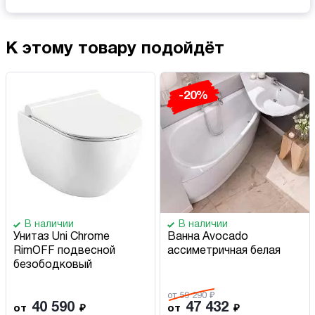
К этому товару подойдёт
-20%
В наличии
В наличии
Унитаз Uni Chrome
Ванна Avocado
RimOFF подвесной
ассиметричная белая
безободковый
от 59 290 ₽
40 590
47 432
от
₽
от
₽