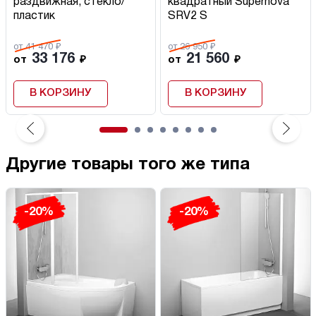
раздвижная, стекло/
квадратный Supernova
пластик
SRV2 S
от 41 470 ₽
от 26 950 ₽
33 176
21 560
от
₽
от
₽
В КОРЗИНУ
В КОРЗИНУ
Другие товары того же типа
-20%
-20%