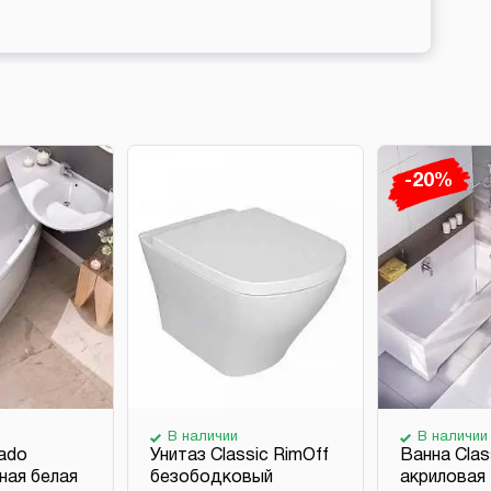
-20%
В наличии
В наличии
ado
Унитаз Classic RimOff
Ванна Clas
ная белая
безободковый
акриловая