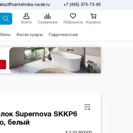
akaz@santehnika-ravak.ru
+7 (495) 374-73-95
Войти
Сравнение
Избранное
Корзина
бель
Аксессуары
Гидромассаж
олок Supernova SKKP6
о, белый
XJL01260000