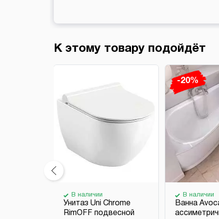
К этому товару подойдёт
-20%
В наличии
В наличии
ное Uni
Унитаз Uni Chrome
Ванна Avoc
е
RimOFF подвесной
ассиметрич