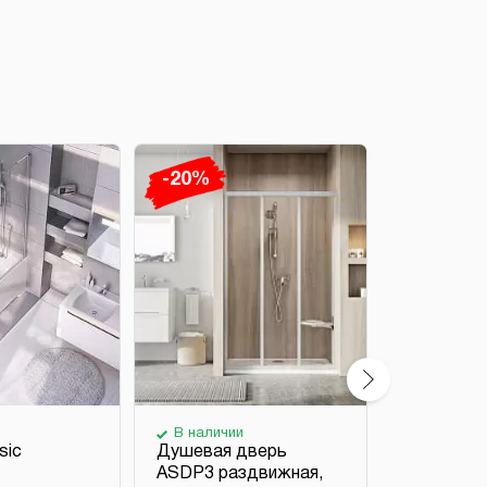
-20%
-20%
В наличии
В наличи
sic
Душевая дверь
Душевая 
ASDP3 раздвижная,
BLDP4 ра