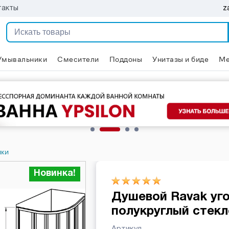
z
такты
Умывальники
Смесители
Поддоны
Унитазы и биде
Ме
лки
Новинка!
Душевой Ravak уг
полукруглый стекл
Артикул