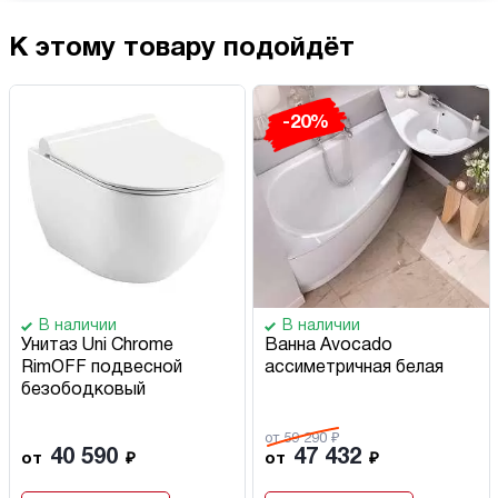
К этому товару подойдёт
-20%
В наличии
В наличии
Унитаз Uni Chrome
Ванна Avocado
RimOFF подвесной
ассиметричная белая
безободковый
от 59 290 ₽
40 590
47 432
от
₽
от
₽