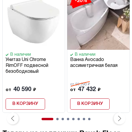
-20%
В наличии
В наличии
Унитаз Uni Chrome
Ванна Avocado
RimOFF подвесной
ассиметричная белая
безободковый
от 59 290 ₽
40 590
47 432
от
₽
от
₽
В КОРЗИНУ
В КОРЗИНУ