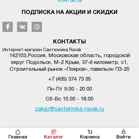
Контакты
ПОДПИСКА НА АКЦИИ И СКИДКИ
КОНТАКТЫ
Интернет-магазин Сантехника Ravak
142103
,
Россия, Московская область, городской
округ Подольск
,
М-2 Крым, 37-й километр, с1
,
Строительный рынок «Покров», павильон П3-20
+7 (495) 374 73 95
Пн-Пт 9.00 - 20.00
Сб-Вс 10.00 - 18.00
zakaz@santehnika-ravak.ru
© santehnika-ravak.ru, 2017-2020. Копирование материалов сайта без
активной ссылки на источник запрещено.
Главная
Каталог
Корзина
Войти