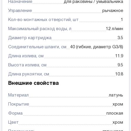
Назначение
для раковины / умывальника
Управление
рычажное
Кол-во монтажных отверстий, шт
1
Максимальный расход воды, л
12 л/мин
Диаметр картриджа
3.5
Соединительные шланги, см
40 (гибкие, диаметр G3/8)
Длина излива, см
11.9
Высота излива, см
9.5
Длина рукоятки, см
10.8
Внешние свойства
Материал
латунь
Покрытие
хром
Форма
плоская
Цвет
хром