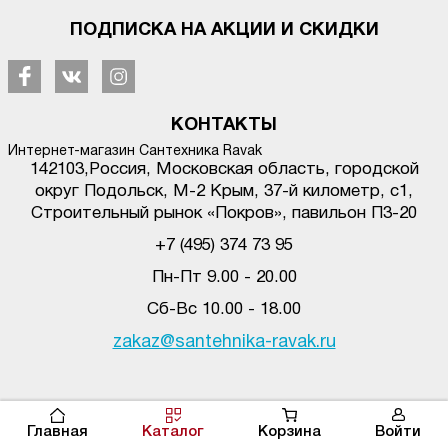
ПОДПИСКА НА АКЦИИ И СКИДКИ
КОНТАКТЫ
Интернет-магазин Сантехника Ravak
142103
,
Россия, Московская область, городской
округ Подольск
,
М-2 Крым, 37-й километр, с1
,
Строительный рынок «Покров», павильон П3-20
+7 (495) 374 73 95
Пн-Пт 9.00 - 20.00
Сб-Вс 10.00 - 18.00
zakaz@santehnika-ravak.ru
© santehnika-ravak.ru, 2017-2020. Копирование материалов сайта без
активной ссылки на источник запрещено.
Главная
Каталог
Корзина
Войти
Сайт разработан: "Веб-дизайн студия
Vector Dev
"