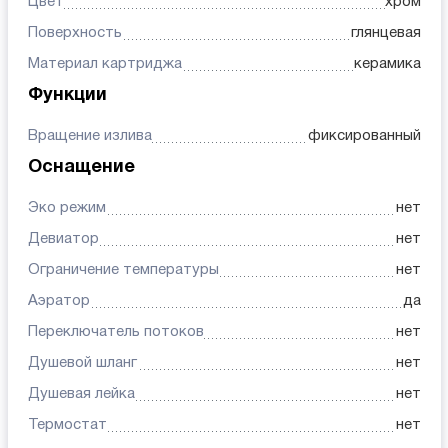
Цвет
хром
Поверхность
глянцевая
Материал картриджа
керамика
Функции
Вращение излива
фиксированный
Оснащение
Эко режим
нет
Девиатор
нет
Ограничение температуры
нет
Аэратор
да
Переключатель потоков
нет
Душевой шланг
нет
Душевая лейка
нет
Термостат
нет